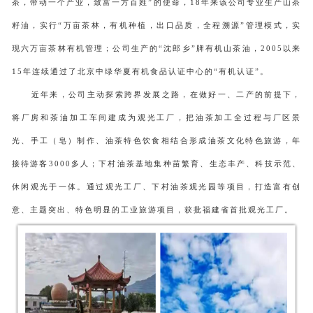
茶，带动一个产业，致富一方百姓”的使命，18年来该公司专业生产山茶
籽油，实行“万亩茶林，有机种植，出口品质，全程溯源”管理模式，实
现六万亩茶林有机管理；公司生产的“沈郎乡”牌有机山茶油，2005以来
15年连续通过了北京中绿华夏有机食品认证中心的“有机认证”。
近年来，公司主动探索跨界发展之路，在做好一、二产的前提下，
将厂房和茶油加工车间建成为观光工厂，把油茶加工全过程与厂区景
光、手工（皂）制作、油茶特色饮食相结合形成油茶文化特色旅游，年
接待游客
3000多人；下村油茶基地集种苗繁育、生态丰产、科技示范、
休闲观光于一体。通过观光工厂、下村油茶观光园等项目，打造富有创
意、主题突出、特色明显的工业旅游项目，获批福建省首批观光工厂。