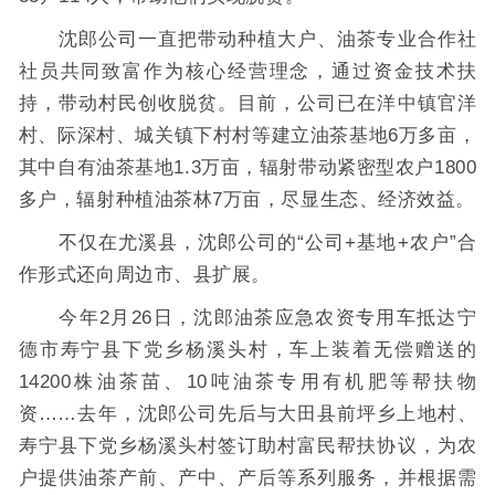
沈郎公司一直把带动种植大户、油茶专业合作社
社员共同致富作为核心经营理念，通过资金技术扶
持，带动村民创收脱贫。目前，公司已在洋中镇官洋
村、际深村、城关镇下村村等建立油茶基地6万多亩，
其中自有油茶基地1.3万亩，辐射带动紧密型农户1800
多户，辐射种植油茶林7万亩，尽显生态、经济效益。
不仅在尤溪县，沈郎公司的“公司+基地+农户”合
作形式还向周边市、县扩展。
今年2月26日，沈郎油茶应急农资专用车抵达宁
德市寿宁县下党乡杨溪头村，车上装着无偿赠送的
14200株油茶苗、10吨油茶专用有机肥等帮扶物
资……去年，沈郎公司先后与大田县前坪乡上地村、
寿宁县下党乡杨溪头村签订助村富民帮扶协议，为农
户提供油茶产前、产中、产后等系列服务，并根据需