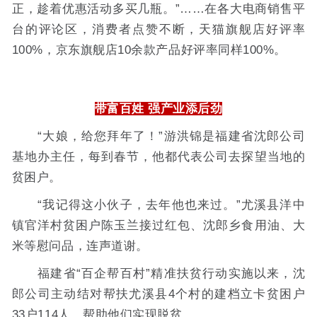
正，趁着优惠活动多买几瓶。”……在各大电商销售平
台的评论区，消费者点赞不断，天猫旗舰店好评率
100%，京东旗舰店10余款产品好评率同样100%。
带富百姓 强产业添后劲
“大娘，给您拜年了！”游洪锦是福建省沈郎公司
基地办主任，每到春节，他都代表公司去探望当地的
贫困户。
“我记得这小伙子，去年他也来过。”尤溪县洋中
镇官洋村贫困户陈玉兰接过红包、沈郎乡食用油、大
米等慰问品，连声道谢。
福建省“百企帮百村”精准扶贫行动实施以来，沈
郎公司主动结对帮扶尤溪县4个村的建档立卡贫困户
33户114人，帮助他们实现脱贫。